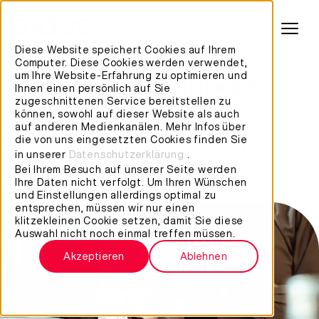
Diese Website speichert Cookies auf Ihrem
Computer. Diese Cookies werden verwendet,
Weshalb IT-Support-
um Ihre Website-Erfahrung zu optimieren und
Ihnen einen persönlich auf Sie
zugeschnittenen Service bereitstellen zu
Outsourcing im
können, sowohl auf dieser Website als auch
auf anderen Medienkanälen. Mehr Infos über
Gesundheitswesen
die von uns eingesetzten Cookies finden Sie
in unserer
Datenschutzerklärung
.
Vorteile bringt
Bei Ihrem Besuch auf unserer Seite werden
Ihre Daten nicht verfolgt. Um Ihren Wünschen
und Einstellungen allerdings optimal zu
entsprechen, müssen wir nur einen
klitzekleinen Cookie setzen, damit Sie diese
Auswahl nicht noch einmal treffen müssen.
Akzeptieren
Ablehnen