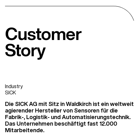
unsere Walk-in Crew gerne zur Verfügung.
die Uhr zur Verfügung. Über den intelligenten Self-
Service am Automaten kann IT-Hardware, wie
Headsets, Tastaturen, Netzstecker und weiteres
Equipment, bequem und sicher bezogen werden.
Customer
Eine ausgezeichnete User Experience an diesem
Story
innovativen Touchpoint ist garantiert. Interessiert?
zum IT-Automaten
Industry
SICK
Die SICK AG mit Sitz in Waldkirch ist ein weltweit
agierender Hersteller von Sensoren für die
Fabrik-, Logistik- und Automatisierungstechnik.
Das Unternehmen beschäftigt fast 12.000
Mitarbeitende.