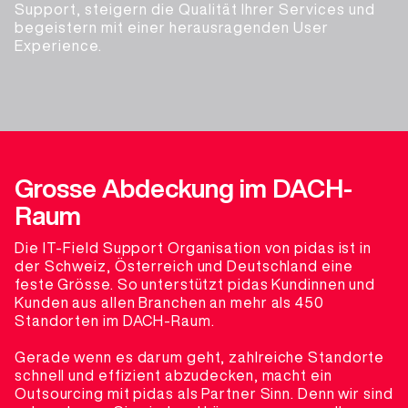
Support, steigern die Qualität Ihrer Services und
begeistern mit einer herausragenden User
Experience.
Grosse Abdeckung im DACH-
Raum
Die IT-Field Support Organisation von pidas ist in
der Schweiz, Österreich und Deutschland eine
feste Grösse. So unterstützt pidas Kundinnen und
Kunden aus allen Branchen an mehr als 450
Standorten im DACH-Raum.
Gerade wenn es darum geht, zahlreiche Standorte
schnell und effizient abzudecken, macht ein
Outsourcing mit pidas als Partner Sinn. Denn wir sind