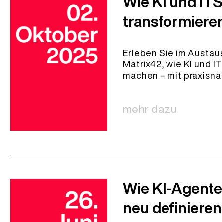
Wie KI und IT
transformiere
Erleben Sie im Austaus
Matrix42, wie KI und 
machen – mit praxisna
mehr dazu
Wie KI-Agente
neu definieren